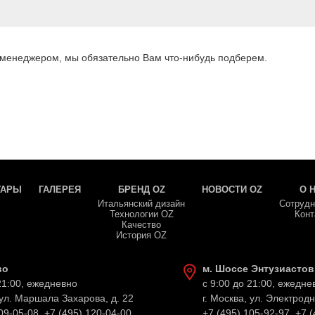
 менеджером, мы обязательно Вам что-нибудь подберем.
УАРЫ
ГАЛЕРЕЯ
БРЕНД OZ
НОВОСТИ OZ
О 
Итальянский дизайн
Сотрудн
Технологии OZ
Конт
Качество
История OZ
во
м. Шоссе Энтузиастов
21:00, ежедневно
с 9:00 до 21:00, ежедне
 ул. Маршала Захарова, д. 22
г. Москва, ул. Электродн
09-05-08
,
+7 (495) 120-04-00
+7 (495) 105-92-97
,
+7 (