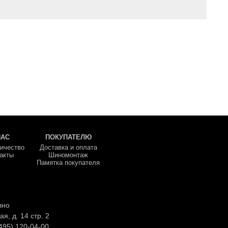
НАС
ПОКУПАТЕЛЮ
ичество
Доставка и оплата
акты
Шиномонтаж
Памятка покупателя
вно
ая, д. 14 стр. 2
495) 120-04-00