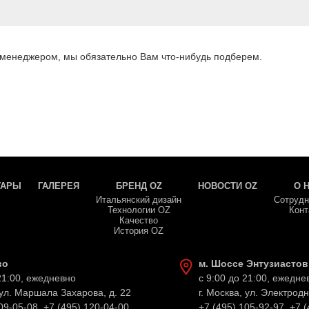
 менеджером, мы обязательно Вам что-нибудь подберем.
УАРЫ
ГАЛЕРЕЯ
БРЕНД OZ
НОВОСТИ OZ
О 
Итальянский дизайн
Сотрудн
Технологии OZ
Конт
Качество
История OZ
во
м. Шоссе Энтузиастов
21:00, ежедневно
с 9:00 до 21:00, ежедне
 ул. Маршала Захарова, д. 22
г. Москва, ул. Электродн
09-05-08
,
+7 (495) 120-04-00
+7 (495) 105-92-97
,
+7 (