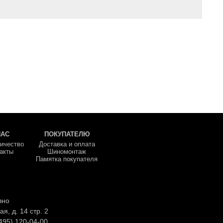
НАС
ПОКУПАТЕЛЮ
ичество
Доставка и оплата
акты
Шиномонтаж
Памятка покупателя
вно
ая, д. 14 стр. 2
495) 120-04-00