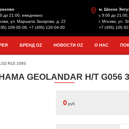
Орехово
м. Шоссе Энту
00 до 21:00, ежедневно
с 9:00 до 21:00
осква, ул. Маршала Захарова, д. 22
г. Москва, ул. Э
495) 109-05-08
,
+7 (495) 120-04-00
+7 (495) 105-92
РЕЯ
БРЕНД OZ
НОВОСТИ OZ
О НАС
ПО
1/10 R15 109S
MA GEOLANDAR H/T G056 31
0
руб.