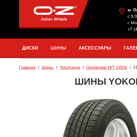
м. 
с 9:
г. М
+7 (
ДИСКИ
ШИНЫ
АКСЕССУАРЫ
ГАЛЕ
Главная
Шины
Yokohama
Geolandar H/T G056
3
ШИНЫ YOKOHA