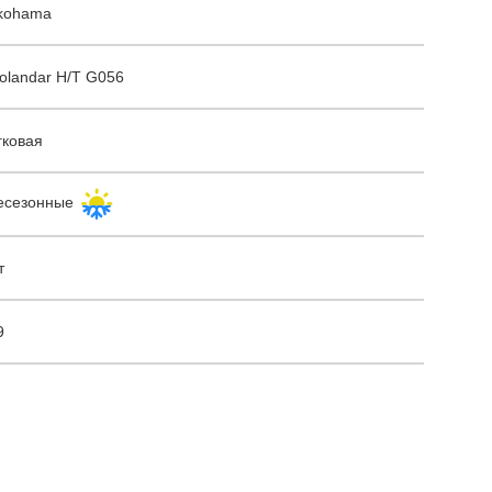
kohama
olandar H/T G056
гковая
есезонные
т
9