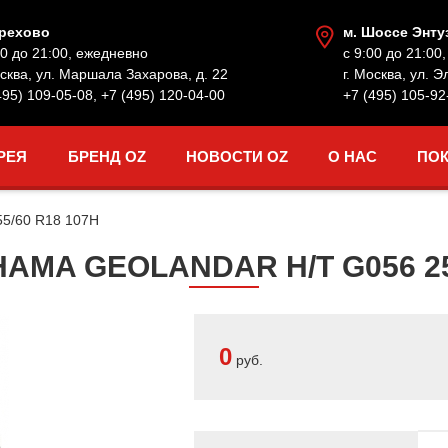
Орехово
м. Шоссе Энту
00 до 21:00, ежедневно
с 9:00 до 21:00
осква, ул. Маршала Захарова, д. 22
г. Москва, ул. Э
495) 109-05-08
,
+7 (495) 120-04-00
+7 (495) 105-92
РЕЯ
БРЕНД OZ
НОВОСТИ OZ
О НАС
ПО
55/60 R18 107H
MA GEOLANDAR H/T G056 255
0
руб.