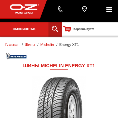
ШИНОМОНТАЖ
Корзина пуста
Главная
Шины
Michelin
Energy XT1
ШИНЫ MICHELIN ENERGY XT1