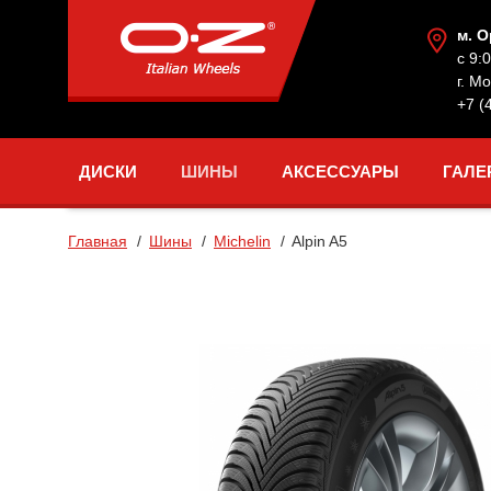
м. 
с 9:
г. М
+7 (
ДИСКИ
ШИНЫ
АКСЕССУАРЫ
ГАЛЕ
Главная
Шины
Michelin
Alpin A5