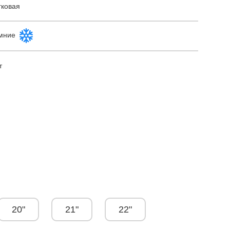
гковая
мние
т
20"
21"
22"