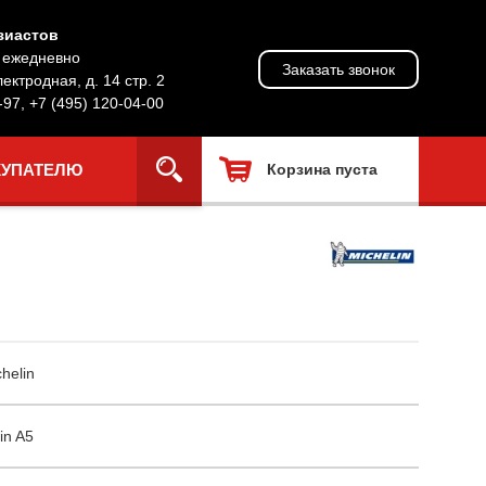
зиастов
, ежедневно
Заказать звонок
лектродная, д. 14 стр. 2
-97
,
+7 (495) 120-04-00
КУПАТЕЛЮ
Корзина пуста
helin
in A5