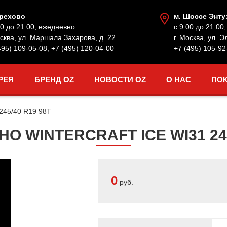
Орехово
м. Шоссе Энту
00 до 21:00, ежедневно
с 9:00 до 21:00
осква, ул. Маршала Захарова, д. 22
г. Москва, ул. Э
495) 109-05-08
,
+7 (495) 120-04-00
+7 (495) 105-92
РЕЯ
БРЕНД OZ
НОВОСТИ OZ
О НАС
ПО
245/40 R19 98T
 WINTERCRAFT ICE WI31 245
0
руб.