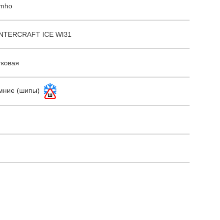
mho
NTERCRAFT ICE WI31
гковая
мние (шипы)