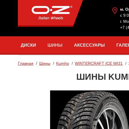
м. 
с 9:
г. М
+7 (
ДИСКИ
ШИНЫ
АКСЕССУАРЫ
ГАЛЕ
Главная
Шины
Kumho
WINTERCRAFT ICE WI31
ШИНЫ KUMHO