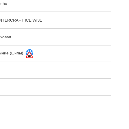
mho
NTERCRAFT ICE WI31
гковая
мние (шипы)