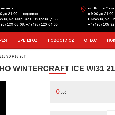
Орехово
м. Шоссе Энту
00 до 21:00, ежедневно
с 9:00 до 21:00
осква, ул. Маршала Захарова, д. 22
г. Москва, ул. Э
495) 109-05-08
,
+7 (495) 120-04-00
+7 (495) 105-92
РЕЯ
БРЕНД OZ
НОВОСТИ OZ
О НАС
ПО
215/70 R15 98T
 WINTERCRAFT ICE WI31 215
0
руб.