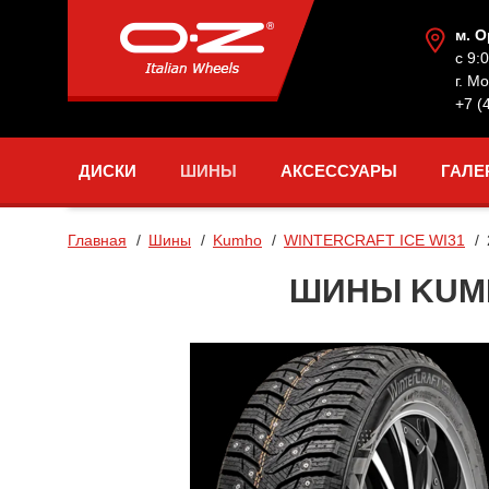
м. 
с 9:
г. М
+7 (
ДИСКИ
ШИНЫ
АКСЕССУАРЫ
ГАЛЕ
Главная
Шины
Kumho
WINTERCRAFT ICE WI31
ШИНЫ KUMHO