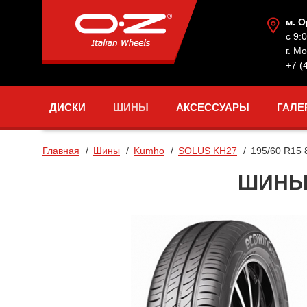
м. 
с 9:
г. М
+7 (
ДИСКИ
ШИНЫ
АКСЕССУАРЫ
ГАЛЕ
Главная
Шины
Kumho
SOLUS KH27
195/60 R15 
ШИНЫ 