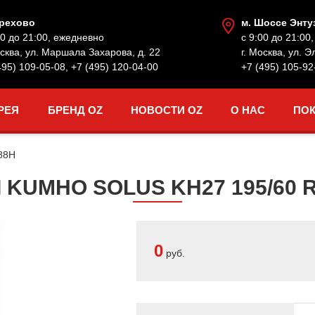
Орехово
м. Шоссе Энту
00 до 21:00, ежедневно
с 9:00 до 21:00
осква, ул. Маршала Захарова, д. 22
г. Москва, ул. Э
495) 109-05-08
,
+7 (495) 120-04-00
+7 (495) 105-92
РЕЯ
БРЕНД OZ
НОВОСТИ OZ
О НАС
ПО
88H
KUMHO SOLUS KH27 195/60 R
0
руб.