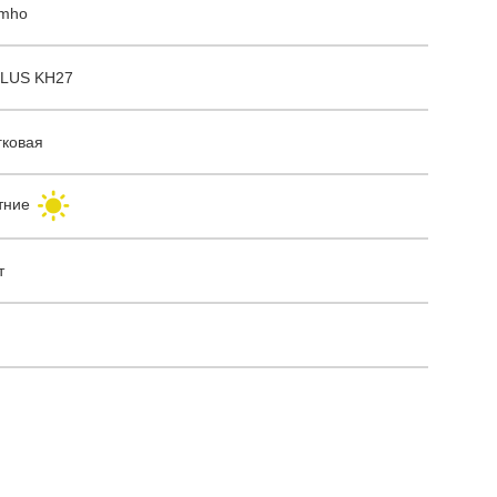
mho
LUS KH27
гковая
тние
т