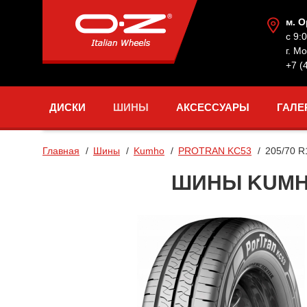
м. 
с 9:
г. М
+7 (
ДИСКИ
ШИНЫ
АКСЕССУАРЫ
ГАЛЕ
Главная
Шины
Kumho
PROTRAN KC53
205/70 R
ШИНЫ KUMHO 