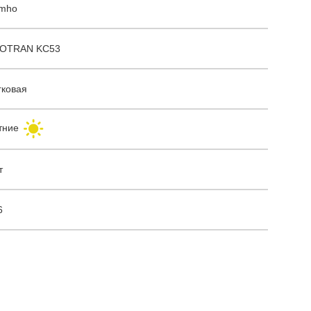
mho
OTRAN KC53
гковая
тние
т
6