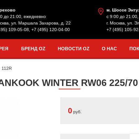
Орехово
м. Шоссе Энту
00 до 21:00, ежедневно
с 9:00 до 21:00
осква, ул. Маршала Захарова, д. 22
г. Москва, ул. Э
495) 109-05-08
,
+7 (495) 120-04-00
+7 (495) 105-92
РЕЯ
БРЕНД OZ
НОВОСТИ OZ
О НАС
ПО
5 112R
NKOOK WINTER RW06 225/70 
0
руб.