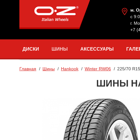
м. 
с 9:
г. М
+7 (
ДИСКИ
ШИНЫ
АКСЕССУАРЫ
ГАЛЕ
Главная
Шины
Hankook
Winter RW06
225/70 R1
ШИНЫ HA