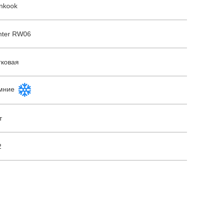
nkook
nter RW06
гковая
мние
т
2