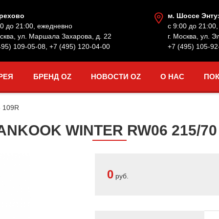
Орехово
м. Шоссе Энту
00 до 21:00, ежедневно
с 9:00 до 21:00
осква, ул. Маршала Захарова, д. 22
г. Москва, ул. Э
495) 109-05-08
,
+7 (495) 120-04-00
+7 (495) 105-92
РЕЯ
БРЕНД OZ
НОВОСТИ OZ
О НАС
ПО
5 109R
NKOOK WINTER RW06 215/70 
0
руб.