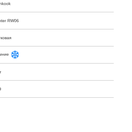
nkook
nter RW06
гковая
мние
т
9