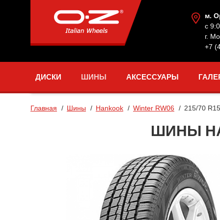
м. 
с 9:
г. М
+7 (
ДИСКИ
ШИНЫ
АКСЕССУАРЫ
ГАЛЕ
Главная
Шины
Hankook
Winter RW06
215/70 R1
ШИНЫ HA