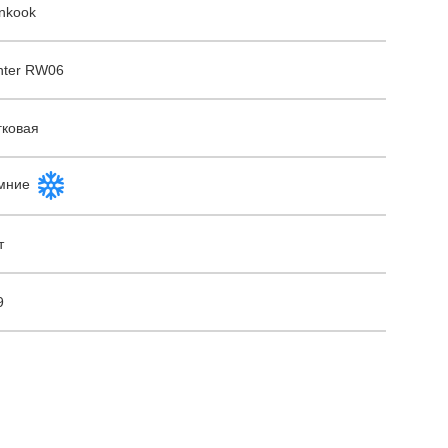
nkook
nter RW06
гковая
мние
т
9