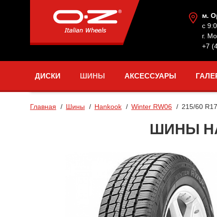
м. 
с 9:
г. М
+7 (
ДИСКИ
ШИНЫ
АКСЕССУАРЫ
ГАЛЕ
Главная
Шины
Hankook
Winter RW06
215/60 R1
ШИНЫ HA