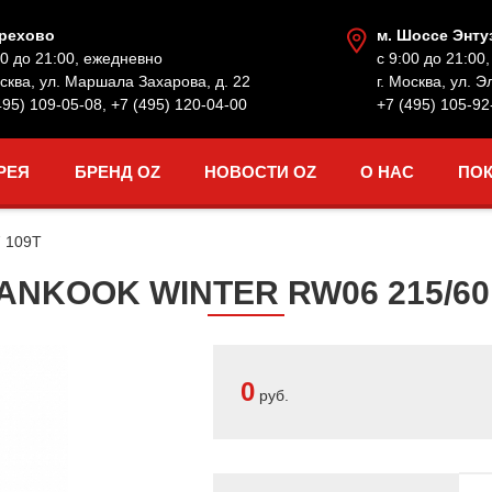
Орехово
м. Шоссе Энту
00 до 21:00, ежедневно
с 9:00 до 21:00
осква, ул. Маршала Захарова, д. 22
г. Москва, ул. Э
495) 109-05-08
,
+7 (495) 120-04-00
+7 (495) 105-92
РЕЯ
БРЕНД OZ
НОВОСТИ OZ
О НАС
ПО
7 109T
NKOOK WINTER RW06 215/60 
0
руб.