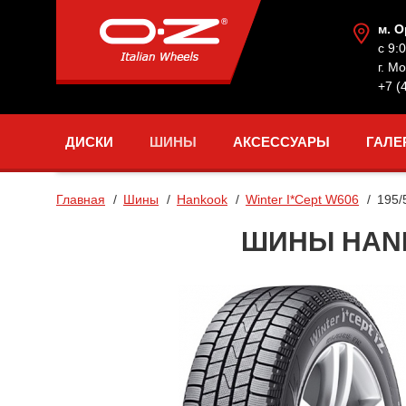
м. 
с 9:
г. М
+7 (
ДИСКИ
ШИНЫ
АКСЕССУАРЫ
ГАЛЕ
Главная
Шины
Hankook
Winter I*Cept W606
195/
ШИНЫ HANKO