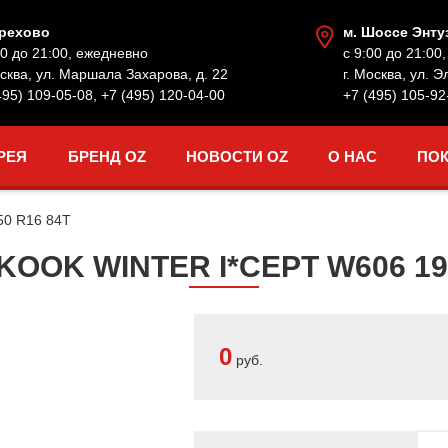
Орехово
м. Шоссе Энту
00 до 21:00, ежедневно
с 9:00 до 21:00
осква, ул. Маршала Захарова, д. 22
г. Москва, ул. Э
495) 109-05-08
,
+7 (495) 120-04-00
+7 (495) 105-92
РЕЯ
БРЕНД OZ
НОВОСТИ OZ
О НАС
ПО
50 R16 84T
OK WINTER I*CEPT W606 195
0
руб.