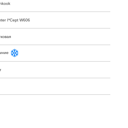
nkook
nter I*Cept W606
гковая
мние
т