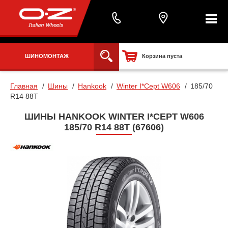
ШИНОМОНТАЖ
Корзина пуста
Главная
Шины
Hankook
Winter I*Cept W606
185/70
R14 88T
ШИНЫ HANKOOK WINTER I*CEPT W606
185/70 R14 88T (67606)