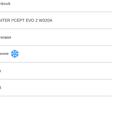
nkook
NTER I*CEPT EVO 2 W320A
гковая
мние
т
3