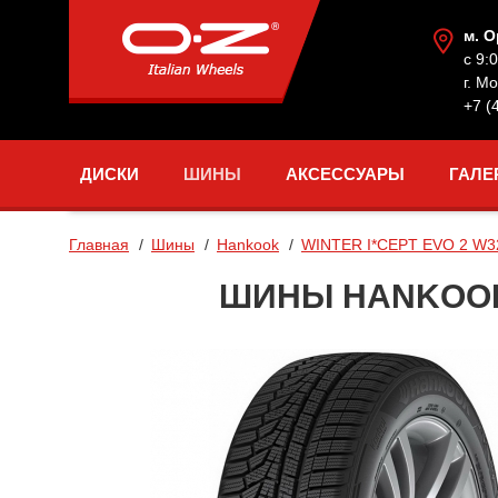
м. 
с 9:
г. М
+7 (
ДИСКИ
ШИНЫ
АКСЕССУАРЫ
ГАЛЕ
Главная
Шины
Hankook
WINTER I*CEPT EVO 2 W3
ШИНЫ HANKOOK W