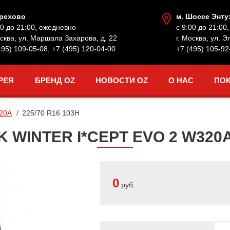
Орехово
м. Шоссе Энту
00 до 21:00, ежедневно
с 9:00 до 21:00
осква, ул. Маршала Захарова, д. 22
г. Москва, ул. Э
495) 109-05-08
,
+7 (495) 120-04-00
+7 (495) 105-92
РЕЯ
БРЕНД OZ
НОВОСТИ OZ
О НАС
ПО
20A
225/70 R16 103H
INTER I*CEPT EVO 2 W320A 
0
руб.