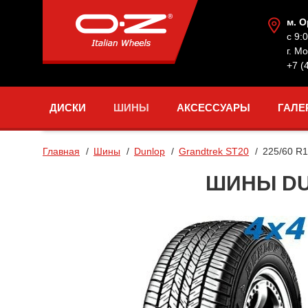
м. 
с 9:
г. М
+7 (
ДИСКИ
ШИНЫ
АКСЕССУАРЫ
ГАЛЕ
Главная
Шины
Dunlop
Grandtrek ST20
225/60 R
ШИНЫ DUN