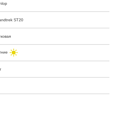
nlop
andtrek ST20
гковая
тние
т