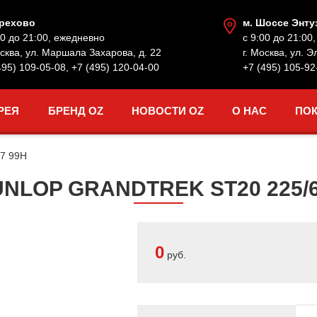
Орехово
м. Шоссе Энту
00 до 21:00, ежедневно
с 9:00 до 21:00
осква, ул. Маршала Захарова, д. 22
г. Москва, ул. Э
495) 109-05-08
,
+7 (495) 120-04-00
+7 (495) 105-92
РЕЯ
БРЕНД OZ
НОВОСТИ OZ
О НАС
ПО
17 99H
LOP GRANDTREK ST20 225/6
0
руб.