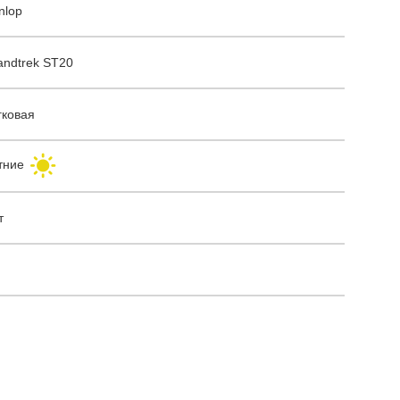
nlop
andtrek ST20
гковая
тние
т