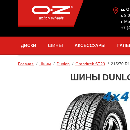
м. 
с 9:
г. М
+7 (
ДИСКИ
ШИНЫ
АКСЕССУАРЫ
ГАЛЕ
Главная
Шины
Dunlop
Grandtrek ST20
215/70 R
ШИНЫ DUNLOP