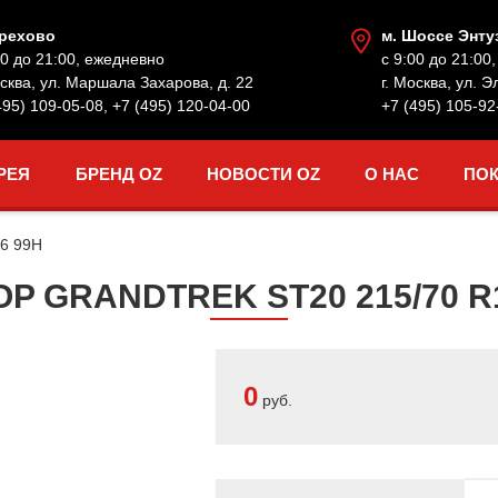
Орехово
м. Шоссе Энту
00 до 21:00, ежедневно
с 9:00 до 21:00
осква, ул. Маршала Захарова, д. 22
г. Москва, ул. Э
495) 109-05-08
,
+7 (495) 120-04-00
+7 (495) 105-92
РЕЯ
БРЕНД OZ
НОВОСТИ OZ
О НАС
ПО
16 99H
 GRANDTREK ST20 215/70 R16
0
руб.