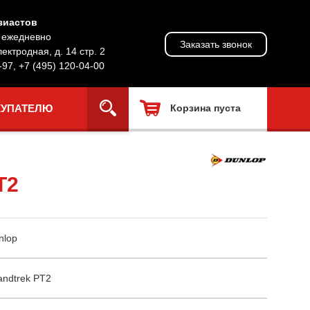
зиастов
, ежедневно
Заказать звонок
лектродная, д. 14 стр. 2
-97
,
+7 (495) 120-04-00
КУПАТЕЛЮ
Корзина пуста
T2
nlop
andtrek PT2