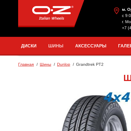
м. 
с 9:
г. М
+7 (
ДИСКИ
ШИНЫ
АКСЕССУАРЫ
ГАЛЕ
Главная
Шины
Dunlop
Grandtrek PT2
Ш