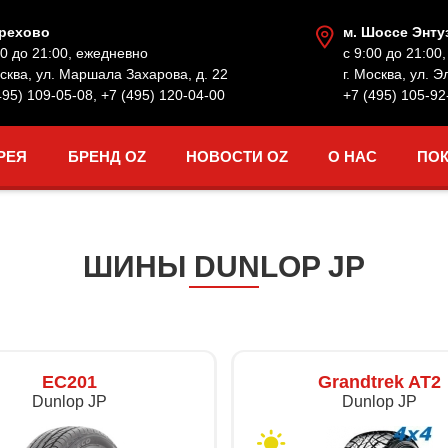
Орехово
м. Шоссе Энту
00 до 21:00, ежедневно
с 9:00 до 21:00
осква, ул. Маршала Захарова, д. 22
г. Москва, ул. Э
495) 109-05-08
,
+7 (495) 120-04-00
+7 (495) 105-92
РЕЯ
БРЕНД OZ
НОВОСТИ OZ
О НАС
ПО
ШИНЫ DUNLOP JP
EC201
Grandtrek AT2
Dunlop JP
Dunlop JP