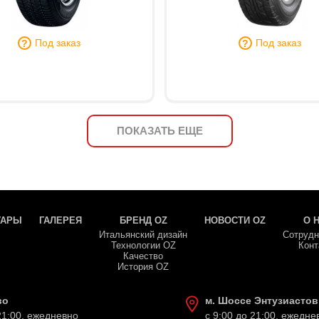
Под заказ
Под заказ
ПОКАЗАТЬ ЕЩЕ
УАРЫ
ГАЛЕРЕЯ
БРЕНД OZ
НОВОСТИ OZ
О 
Итальянский дизайн
Сотрудн
Технологии OZ
Конт
Качество
История OZ
во
м. Шоссе Энтузиастов
21:00, ежедневно
с 9:00 до 21:00, ежедне