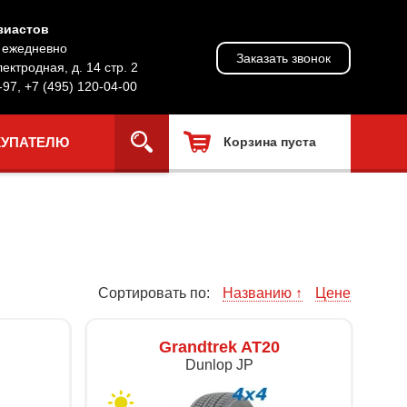
зиастов
, ежедневно
Заказать звонок
лектродная, д. 14 стр. 2
-97
,
+7 (495) 120-04-00
КУПАТЕЛЮ
Корзина пуста
Сортировать по:
Названию ↑
Цене
Grandtrek AT20
Dunlop JP