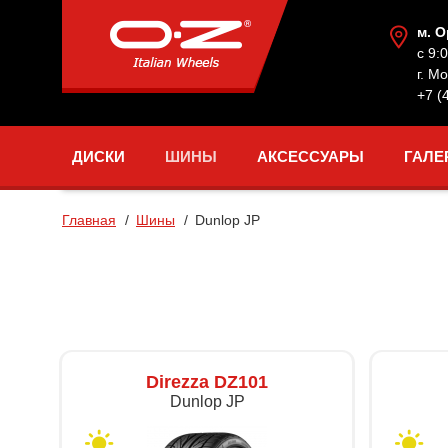
м. 
с 9:
г. М
+7 (
ДИСКИ
ШИНЫ
АКСЕССУАРЫ
ГАЛЕ
Главная
Шины
Dunlop JP
Direzza DZ101
Dunlop JP