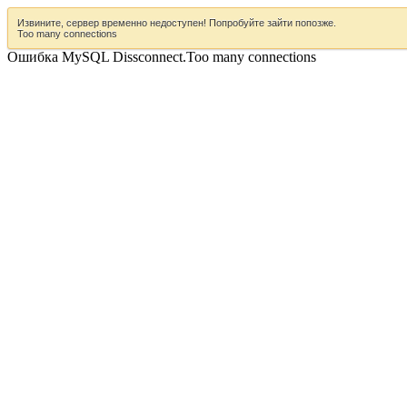
Извините, сервер временно недоступен! Попробуйте зайти попозже.
Too many connections
Ошибка MySQL Dissconnect.Too many connections